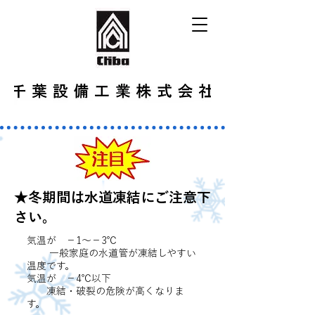
★冬期間は​水道凍結にご注意下
さい。
気温が −1〜−3℃
一般家庭の水道管が凍結しやすい
温度です。
気温が −4℃以下
凍結・破裂の危険が高くなりま
す。